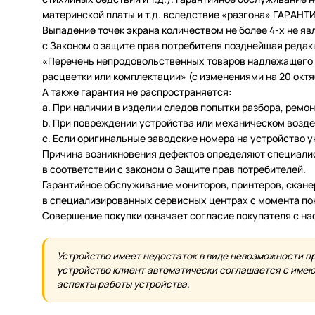
материнской платы и т.д. вследствие «разгона» ГАРАН
Выпадение точек экрана количеством не более 4-х не яв
с Законом о защите прав потребителя позднейшая редак
«Перечень непродовольственных товаров надлежащего ка
расцветки или комплектации» (с изменениями на 20 октяб
А также гарантия не распространяется:
a. При наличии в изделии следов попытки разбора, ремо
b. При повреждении устройства или механическом возде
c. Если оригинальные заводские номера на устройство 
Причина возникновения дефектов определяют специалис
в соответствии с законом о Защите прав потребителей.
Гарантийное обслуживание мониторов, принтеров, скан
в специализированных сервисных центрах с момента по
Совершение покупки означает согласие покупателя с н
Устройство имеет недостаток в виде невозможности п
устройство клиент автоматически соглашается с имеющ
аспекты работы устройства.