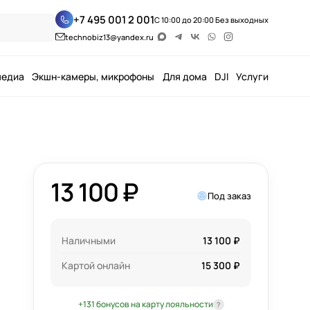
+7 495 001 2 001
С 10:00 до 20:00 Без выходных
technobiz13@yandex.ru
медиа
Экшн-камеры, микрофоны
Для дома
DJI
Услуги
13 100 ₽
Под заказ
Наличными
13 100 ₽
Картой онлайн
15 300 ₽
+131 бонусов на карту лояльности
?