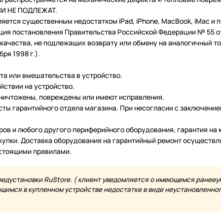
ТИИ НЕ ПОДЛЕЖАТ.
ляется существенным недостатком iPad, iPhone, MacBook, iMac и
ция постановления Правительства Российской Федерации № 55 от 
чества, не подлежащих возврату или обмену на аналогичный тов
ря 1998 г.).
нта или вмешательства в устройство.
йствии на устройство.
уничтожены, повреждены или имеют исправления.
ты гарантийного отдела магазина. При несогласии с заключение
еров и любого другого периферийного оборудования, гарантия н
купки. Доставка оборудования на гарантийный ремонт осуществл
астоящими правилами.
редустановки RuStore. ( клиент уведомляется о имеющемся ранееу
имся в купленном устройстве недостатке в виде неустановленного