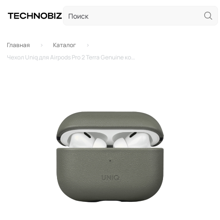
Главная
Каталог
Чехол Uniq для Airpods Pro 2 Terra Genuine кожаный со шнурком (Зеленый)