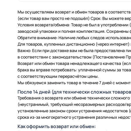
Мы осуществляем возврат и обмен товаров в соответств
(если товар вам просто не подошёл) Срок: Вы можете вер
Условия возврата/обмена: Товар не был в употреблении
заводской упаковки и полная комплектация. Сохранены 
Обратите внимание: Наличие любых следов использовани
Для товаров, купленных дистанционно (через интернет): 
Важно: Если при доставке вам не была предоставлена п
в соответствии с законодательством (Постановление Пра
Возврат или обмен товара ненадлежащего качества (есл
брака вы вправе потребовать: уплаченной суммы за товар
с соответствующим перерасчётом цены.
Мы обязуемся заменить товар в течение 7 дней с момент
После 14 дней (для технически сложных товаров
Требования о возврате или обмене технически сложного
(неустранимый, требующий несоразмерных расходов/вр
установленные законом сроки устранения недостатков (
срока из-за многократного устранения различных недос
Как оформить возврат или обмен: