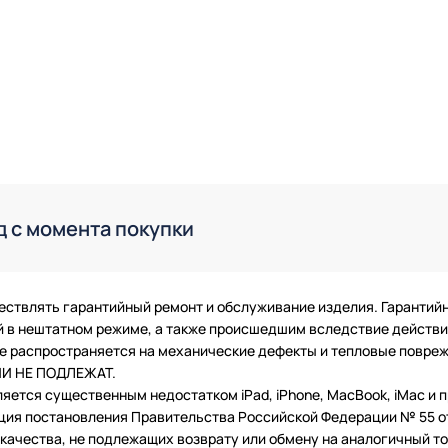
д с момента покупки
ествлять гарантийный ремонт и обслуживание изделия. Гарантий
в нештатном режиме, а также происшедшим вследствие действия
 не распространяется на механические дефекты и тепловые повр
ТИИ НЕ ПОДЛЕЖАТ.
ляется существенным недостатком iPad, iPhone, MacBook, iMac и
ция постановления Правительства Российской Федерации № 55 от 
чества, не подлежащих возврату или обмену на аналогичный тов