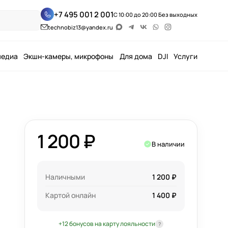
+7 495 001 2 001
С 10:00 до 20:00 Без выходных
technobiz13@yandex.ru
медиа
Экшн-камеры, микрофоны
Для дома
DJI
Услуги
1 200 ₽
В наличии
Наличными
1 200 ₽
Картой онлайн
1 400 ₽
+12 бонусов на карту лояльности
?