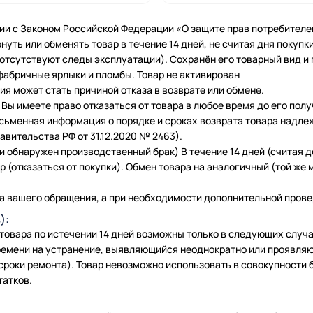
ии с Законом Российской Федерации «О защите прав потребителе
нуть или обменять товар в течение 14 дней, не считая дня покупки
 (отсутствуют следы эксплуатации). Сохранён его товарный вид и
фабричные ярлыки и пломбы. Товар не активирован
я может стать причиной отказа в возврате или обмене.
Вы имеете право отказаться от товара в любое время до его полу
исьменная информация о порядке и сроках возврата товара надле
вительства РФ от 31.12.2020 № 2463).
и обнаружен производственный брак) В течение 14 дней (считая 
 (отказаться от покупки). Обмен товара на аналогичный (той же м
а вашего обращения, а при необходимости дополнительной провер
):
 товара по истечении 14 дней возможны только в следующих слу
емени на устранение, выявляющийся неоднократно или проявляю
сроки ремонта). Товар невозможно использовать в совокупности б
татков.