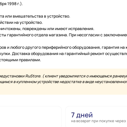
ря 1998 г.).
нта или вмешательства в устройство.
йствии на устройство.
уничтожены, повреждены или имеют исправления.
ты гарантийного отдела магазина. При несогласии с заключение
еров и любого другого периферийного оборудования, гарантия н
купки. Доставка оборудования на гарантийный ремонт осуществл
астоящими правилами.
редустановки RuStore. ( клиент уведомляется о имеющемся ранееу
имся в купленном устройстве недостатке в виде неустановленного
7 дней
на возврат при покупке через