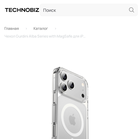
Главная
Каталог
Чехол Gurdini Alba Series with MagSafe для iPhone 17 Pro (Белый матовый)