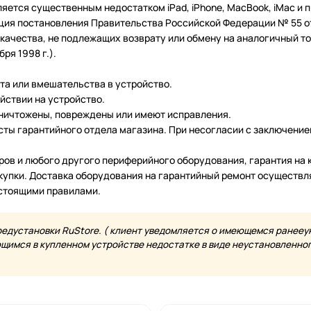
ляется существенным недостатком iPad, iPhone, MacBook, iMac и
ция постановления Правительства Российской Федерации № 55 от 
чества, не подлежащих возврату или обмену на аналогичный тов
ря 1998 г.).
нта или вмешательства в устройство.
йствии на устройство.
уничтожены, повреждены или имеют исправления.
ты гарантийного отдела магазина. При несогласии с заключение
еров и любого другого периферийного оборудования, гарантия н
купки. Доставка оборудования на гарантийный ремонт осуществл
астоящими правилами.
редустановки RuStore. ( клиент уведомляется о имеющемся ранееу
имся в купленном устройстве недостатке в виде неустановленного