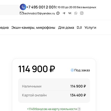
+7 495 001 2 001
С 10:00 до 20:00 Без выходных
technobiz13@yandex.ru
медиа
Экшн-камеры, микрофоны
Для дома
DJI
Услуги
114 900 ₽
Под заказ
Наличными
114 900 ₽
Картой онлайн
134 400 ₽
+1149 бонусов на карту лояльности
?