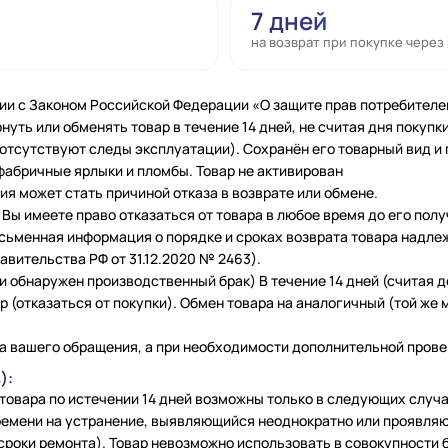
7 дней
на возврат при покупке через
ии с Законом Российской Федерации «О защите прав потребителе
нуть или обменять товар в течение 14 дней, не считая дня покупки
 (отсутствуют следы эксплуатации). Сохранён его товарный вид и
фабричные ярлыки и пломбы. Товар не активирован
я может стать причиной отказа в возврате или обмене.
Вы имеете право отказаться от товара в любое время до его полу
исьменная информация о порядке и сроках возврата товара надле
вительства РФ от 31.12.2020 № 2463).
и обнаружен производственный брак) В течение 14 дней (считая 
 (отказаться от покупки). Обмен товара на аналогичный (той же м
а вашего обращения, а при необходимости дополнительной провер
):
 товара по истечении 14 дней возможны только в следующих слу
емени на устранение, выявляющийся неоднократно или проявляю
сроки ремонта). Товар невозможно использовать в совокупности б