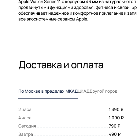
Apple Watch Series 11 с корпусом 46 мм из натурального
продвинутыми функциями здоровья, фитнеса и связи. Бр
обеспечивает надежное и комфортное прилегание к зап
все экосистемные сервисы Apple.
Доставка и оплата
По Москве в пределах МКАД
ЦКАД
Другой город
2 часа
1 390 ₽
4 часа
1 090 ₽
Сегодня
790 ₽
Завтра
490 ₽